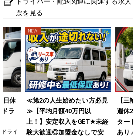
ドライバー・配送関連に関連する求人
票を見る
NEW!
土日休
≪第2の人生始めたい方必見
【三
送ドラ
≫【平均月額40万円以
週休2
上！】安定収入をGET
★
未経
タート
送ドライ
験大歓迎◎加盟金なしで安
あり
♪