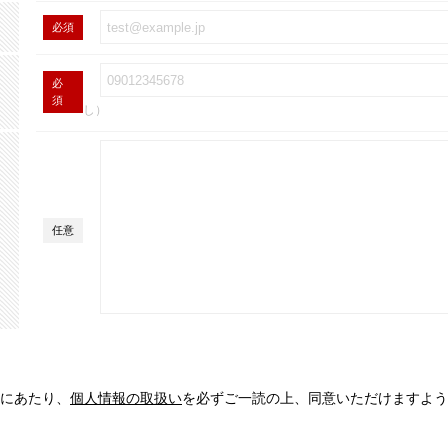
必須
必
須
し）
任意
にあたり、
個人情報の取扱い
を必ずご一読の上、同意いただけますよう