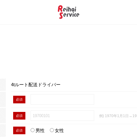
4tルート配送ドライバー
必須
必須
例) 1970年1月1日→19
男性
女性
必須