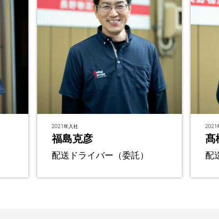
2021年入社
202
福島克彦
髙
配送ドライバー（委託）
配