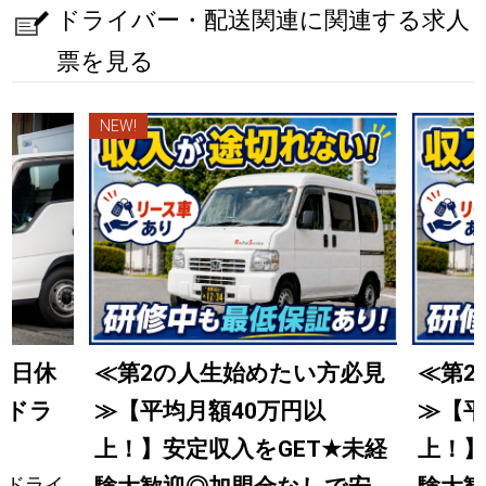
ドライバー・配送関連に関連する求人
票を見る
NEW!
土日休
≪第2の人生始めたい方必見
≪第2
送ドラ
≫【平均月額40万円以
≫【平
上！】安定収入をGET
★
未経
上！】
送ドライ