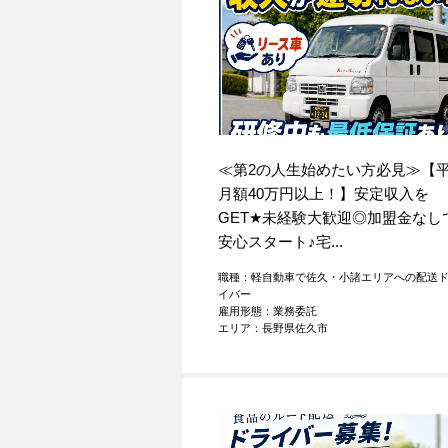
≪第2の人生始めたい方必見≫【
月額40万円以上！】安定収入を
GET
★
未経験大歓迎◎加盟金なし
安心スタート
♪
宅...
職種：軽自動車で佐久・小諸エリアへの配送
イバー
雇用形態：業務委託
エリア：長野県佐久市