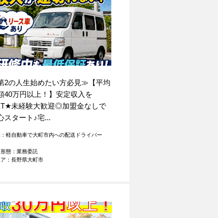
第2の人生始めたい方必見≫【平均
額40万円以上！】安定収入を
T
★
未経験大歓迎◎加盟金なしで
心スタート
♪
宅...
種：軽自動車で大町市内への配送ドライバー
用形態：業務委託
リア：長野県大町市