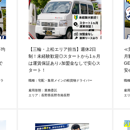
平均
【三輪・上松エリア担当】週休2日
≪
制！未経験歓迎◎スタートから1ヵ月
月
で
は運賃保証あり
♪
加盟金なしで安心ス
GE
タート！
安
ドラ
職種：宅配・集荷メインの軽貨物ドライバー
職
雇用形態：業務委託
雇
エリア：長野県長野市南長野
エ