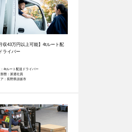
月収43万円以上可能】4tルート配
ドライバー
：4tルート配送ドライバー
用形態：派遣社員
リア：長野県須坂市