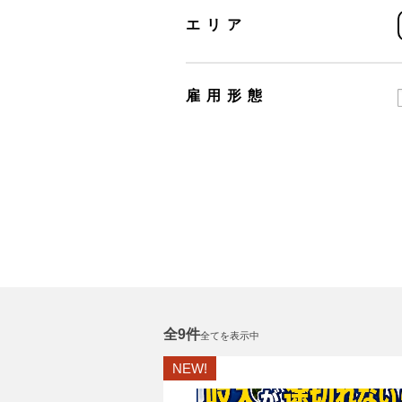
エリア
雇用形態
全9件
全てを表示中
NEW!