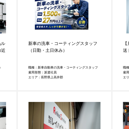
品ル
新車の洗車・コーティングスタッフ
【
の近
（日勤・土日休み）
送
）
職種：新車自動車の洗車・コーティングスタッフ
職種
雇用形態：派遣社員
雇
エリア：長野県上高井郡
エ