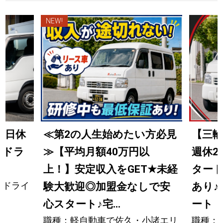
NEW!
土日休
≪第2の人生始めたい方必見
【三
送ドラ
≫【平均月額40万円以
週休2
上！】安定収入をGET
★
未経
タート
送ドライ
験大歓迎◎加盟金なしで安
あり
♪
心スタート
♪
宅...
ート
職種：軽自動車で佐久・小諸エリ
職種：